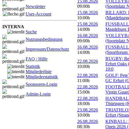
15.08.2026
VOLLEYBALL
09:00h
(Sportplatz 
Newsletter
15.08.2026
BILLARD: Er
User-Account
10:00h
(Magdeburge
15.08.2026
FUSSBALL: 
INTERNA
14:00h
Magdeburg II
Suche
16.08.2026
VOLLEYBALL
Nutzungsbedingung
09:00h
(Sportplatz 
16.08.2026
FUSSBALL: 1
Impressum/Datenschutz
14:00h
(Sportforum 
RUGBY: Beac
FAQ / Hilfe
22.08.2026
Erfurt Oaks 
Statistik
10:00h
10:0
Mitgliederliste
22.08.2026
GOLF: Pete´s
Mitgliederstatistik
11:00h
GC Erfurt (
Sponsoren-Login
22.08.2026
FOOTBALL: 
15:00h
Virgin Guard
Admin-Login
22.08.2026
HANDBALL: 
18:00h
Thüringen (R
23.08.2026
TRIATHLON: 
10:00h
Erfurt (Stra
26.08.2026
KINBALL: Eu
08:30h
Open 2026 (R