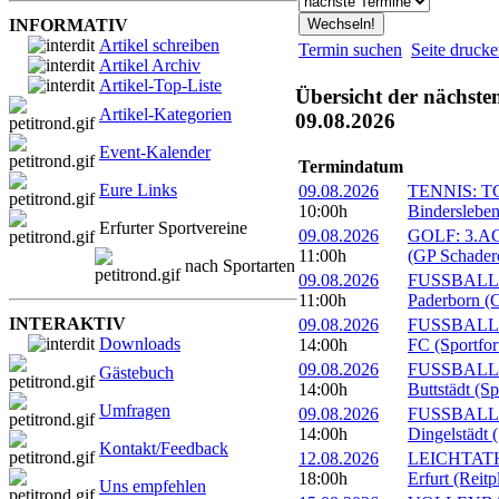
INFORMATIV
Artikel schreiben
Termin suchen
Seite druck
Artikel Archiv
Artikel-Top-Liste
Übersicht der nächste
Artikel-Kategorien
09.08.2026
Event-Kalender
Termindatum
Eure Links
09.08.2026
TENNIS: TC 
10:00h
Bindersleben
Erfurter Sportvereine
09.08.2026
GOLF: 3.ACC
11:00h
(GP Schader
nach Sportarten
09.08.2026
FUSSBALL: 
11:00h
Paderborn (C
INTERAKTIV
09.08.2026
FUSSBALL: 1
Downloads
14:00h
FC (Sportfor
09.08.2026
FUSSBALL:
Gästebuch
14:00h
Buttstädt (S
Umfragen
09.08.2026
FUSSBALL: 
14:00h
Dingelstädt 
Kontakt/Feedback
12.08.2026
LEICHTATHL
18:00h
Erfurt (Reitp
Uns empfehlen