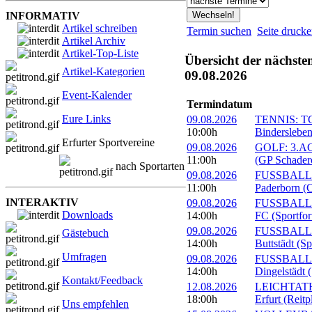
INFORMATIV
Artikel schreiben
Termin suchen
Seite druck
Artikel Archiv
Artikel-Top-Liste
Übersicht der nächste
Artikel-Kategorien
09.08.2026
Event-Kalender
Termindatum
Eure Links
09.08.2026
TENNIS: TC 
10:00h
Bindersleben
Erfurter Sportvereine
09.08.2026
GOLF: 3.ACC
11:00h
(GP Schader
nach Sportarten
09.08.2026
FUSSBALL: 
11:00h
Paderborn (C
INTERAKTIV
09.08.2026
FUSSBALL: 1
Downloads
14:00h
FC (Sportfor
09.08.2026
FUSSBALL:
Gästebuch
14:00h
Buttstädt (S
Umfragen
09.08.2026
FUSSBALL: 
14:00h
Dingelstädt 
Kontakt/Feedback
12.08.2026
LEICHTATHL
18:00h
Erfurt (Reitp
Uns empfehlen