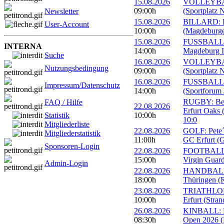
15.08.2026
VOLLEYBALL
09:00h
(Sportplatz 
Newsletter
15.08.2026
BILLARD: Er
User-Account
10:00h
(Magdeburge
15.08.2026
FUSSBALL: 
INTERNA
14:00h
Magdeburg II
Suche
16.08.2026
VOLLEYBALL
Nutzungsbedingung
09:00h
(Sportplatz 
16.08.2026
FUSSBALL: 1
Impressum/Datenschutz
14:00h
(Sportforum 
RUGBY: Beac
FAQ / Hilfe
22.08.2026
Erfurt Oaks 
Statistik
10:00h
10:0
Mitgliederliste
22.08.2026
GOLF: Pete´s
Mitgliederstatistik
11:00h
GC Erfurt (
Sponsoren-Login
22.08.2026
FOOTBALL: 
15:00h
Virgin Guard
Admin-Login
22.08.2026
HANDBALL: 
18:00h
Thüringen (R
23.08.2026
TRIATHLON: 
10:00h
Erfurt (Stra
26.08.2026
KINBALL: Eu
08:30h
Open 2026 (R