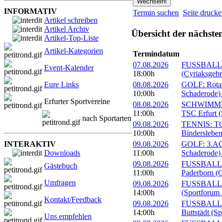
INFORMATIV
Termin suchen
Seite druck
Artikel schreiben
Artikel Archiv
Übersicht der nächste
Artikel-Top-Liste
Artikel-Kategorien
Termindatum
07.08.2026
FUSSBALL: 
Event-Kalender
18:00h
(Cyriaksgebr
Eure Links
08.08.2026
GOLF: Rotary
10:00h
Schaderode)
Erfurter Sportvereine
08.08.2026
SCHWIMMEN:
11:00h
TSC Erfurt (
nach Sportarten
09.08.2026
TENNIS: TC 
10:00h
Bindersleben
INTERAKTIV
09.08.2026
GOLF: 3.ACC
Downloads
11:00h
Schaderode)
09.08.2026
FUSSBALL: 
Gästebuch
11:00h
Paderborn (C
Umfragen
09.08.2026
FUSSBALL: 
14:00h
(Sportforum 
Kontakt/Feedback
09.08.2026
FUSSBALL:
14:00h
Buttstädt (S
Uns empfehlen