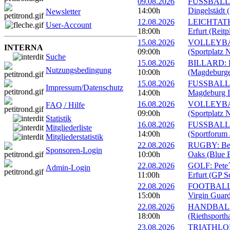
09.08.2026
FUSSBALL: 
14:00h
Dingelstädt 
Newsletter
12.08.2026
LEICHTATHL
User-Account
18:00h
Erfurt (Reitp
15.08.2026
VOLLEYBALL
INTERNA
09:00h
(Sportplatz 
Suche
15.08.2026
BILLARD: Er
Nutzungsbedingung
10:00h
(Magdeburge
15.08.2026
FUSSBALL: 
Impressum/Datenschutz
14:00h
Magdeburg II
16.08.2026
VOLLEYBALL
FAQ / Hilfe
09:00h
(Sportplatz 
Statistik
16.08.2026
FUSSBALL: 1
Mitgliederliste
14:00h
(Sportforum 
Mitgliederstatistik
22.08.2026
RUGBY: Beac
Sponsoren-Login
10:00h
Oaks (Blue B
22.08.2026
GOLF: Pete´
Admin-Login
11:00h
Erfurt (GP S
22.08.2026
FOOTBALL: 
15:00h
Virgin Guard
22.08.2026
HANDBALL: 
18:00h
(Riethsportha
23.08.2026
TRIATHLON: 