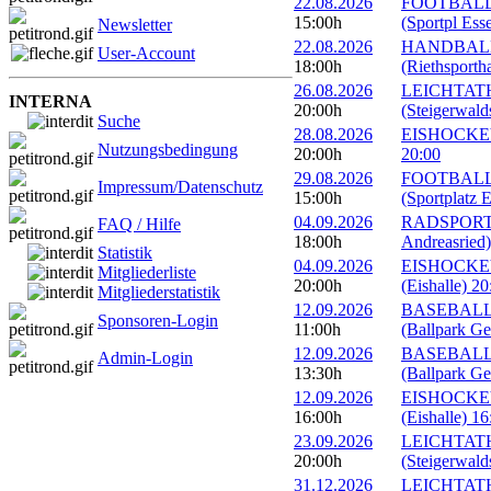
22.08.2026
FOOTBALL: E
15:00h
(Sportpl Ess
Newsletter
22.08.2026
HANDBALL: 
User-Account
18:00h
(Riethsportha
26.08.2026
LEICHTATHL
INTERNA
20:00h
(Steigerwald
Suche
28.08.2026
EISHOCKEY: 
Nutzungsbedingung
20:00h
20:00
29.08.2026
FOOTBALL: E
Impressum/Datenschutz
15:00h
(Sportplatz E
04.09.2026
RADSPORT: G
FAQ / Hilfe
18:00h
Andreasried)
Statistik
04.09.2026
EISHOCKEY: 
Mitgliederliste
20:00h
(Eishalle) 20
Mitgliederstatistik
12.09.2026
BASEBALL: 
Sponsoren-Login
11:00h
(Ballpark Ge
12.09.2026
BASEBALL: 
Admin-Login
13:30h
(Ballpark Ge
12.09.2026
EISHOCKEY:
16:00h
(Eishalle) 16
23.09.2026
LEICHTATHL
20:00h
(Steigerwald
31.12.2026
LEICHTATHLE