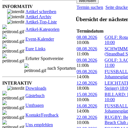
INFORMATIV
Termin suchen
Seite druck
Artikel schreiben
Artikel Archiv
Übersicht der nächste
Artikel-Top-Liste
Artikel-Kategorien
Termindatum
08.08.2026
GOLF: Rotary
Event-Kalender
10:00h
10:00
Eure Links
08.08.2026
SCHWIMMEN:
11:00h
(Strandbad S
Erfurter Sportvereine
09.08.2026
GOLF: 3.ACC
11:00h
11:00
nach Sportarten
09.08.2026
FUSSBALL: 1
14:00h
Johannesplat
INTERAKTIV
12.08.2026
LEICHTATHLE
Downloads
18:00h
Steiger) 18:
15.08.2026
BILLARD: Er
Gästebuch
10:00h
10:00
Umfragen
16.08.2026
FUSSBALL: 1
14:00h
Johannesplat
Kontakt/Feedback
22.08.2026
RUGBY: Beac
10:00h
Beach Club A
Uns empfehlen