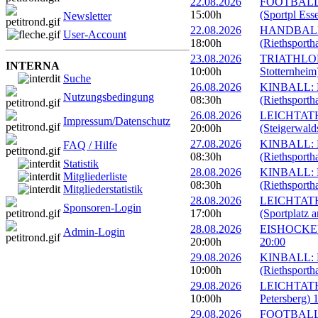
22.08.2026
FOOTBALL: E
15:00h
(Sportpl Ess
Newsletter
22.08.2026
HANDBALL: 
User-Account
18:00h
(Riethsportha
23.08.2026
TRIATHLON: 
INTERNA
10:00h
Stotternheim
Suche
26.08.2026
KINBALL: Eu
Nutzungsbedingung
08:30h
(Riethsportha
26.08.2026
LEICHTATHL
Impressum/Datenschutz
20:00h
(Steigerwald
27.08.2026
KINBALL: Eu
FAQ / Hilfe
08:30h
(Riethsportha
Statistik
28.08.2026
KINBALL: Eu
Mitgliederliste
08:30h
(Riethsportha
Mitgliederstatistik
28.08.2026
LEICHTATHL
Sponsoren-Login
17:00h
(Sportplatz 
28.08.2026
EISHOCKEY: 
Admin-Login
20:00h
20:00
29.08.2026
KINBALL: Eu
10:00h
(Riethsportha
29.08.2026
LEICHTATHLE
10:00h
Petersberg) 
29.08.2026
FOOTBALL: I