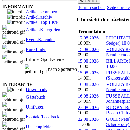
INFORMATIV
Termin suchen
Seite druck
Artikel schreiben
Artikel Archiv
Übersicht der nächste
Artikel-Top-Liste
Artikel-Kategorien
Termindatum
12.08.2026
LEICHTATHLE
Event-Kalender
18:00h
Steiger) 18:
Eure Links
15.08.2026
VOLLEYBALL
09:00h
Neudietendor
Erfurter Sportvereine
15.08.2026
BILLARD: Er
10:00h
10:00
nach Sportarten
15.08.2026
FUSSBALL: F
14:00h
(Steigerwald
INTERAKTIV
16.08.2026
VOLLEYBALL
Downloads
09:00h
Neudietendor
16.08.2026
FUSSBALL: 1
Gästebuch
14:00h
Johannesplat
Umfragen
22.08.2026
RUGBY: Beac
10:00h
Beach Club A
Kontakt/Feedback
22.08.2026
GOLF: Pete´s
11:00h
Schaderode)
Uns empfehlen