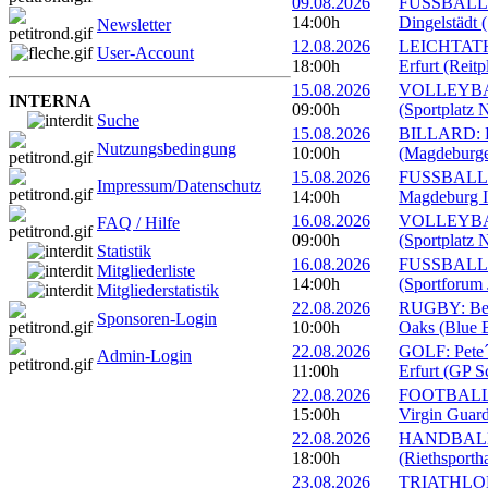
09.08.2026
FUSSBALL: 
14:00h
Dingelstädt 
Newsletter
12.08.2026
LEICHTATHL
User-Account
18:00h
Erfurt (Reitp
15.08.2026
VOLLEYBALL
INTERNA
09:00h
(Sportplatz 
Suche
15.08.2026
BILLARD: Er
Nutzungsbedingung
10:00h
(Magdeburge
15.08.2026
FUSSBALL: 
Impressum/Datenschutz
14:00h
Magdeburg II
16.08.2026
VOLLEYBALL
FAQ / Hilfe
09:00h
(Sportplatz 
Statistik
16.08.2026
FUSSBALL: 1
Mitgliederliste
14:00h
(Sportforum 
Mitgliederstatistik
22.08.2026
RUGBY: Beac
Sponsoren-Login
10:00h
Oaks (Blue B
22.08.2026
GOLF: Pete´
Admin-Login
11:00h
Erfurt (GP S
22.08.2026
FOOTBALL: 
15:00h
Virgin Guard
22.08.2026
HANDBALL: 
18:00h
(Riethsportha
23.08.2026
TRIATHLON: 