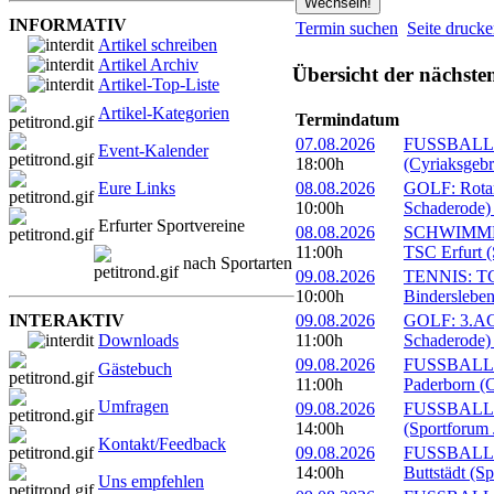
INFORMATIV
Termin suchen
Seite druck
Artikel schreiben
Artikel Archiv
Übersicht der nächste
Artikel-Top-Liste
Artikel-Kategorien
Termindatum
07.08.2026
FUSSBALL: 
Event-Kalender
18:00h
(Cyriaksgebr
Eure Links
08.08.2026
GOLF: Rotary
10:00h
Schaderode)
Erfurter Sportvereine
08.08.2026
SCHWIMMEN:
11:00h
TSC Erfurt (
nach Sportarten
09.08.2026
TENNIS: TC 
10:00h
Bindersleben
INTERAKTIV
09.08.2026
GOLF: 3.ACC
Downloads
11:00h
Schaderode)
09.08.2026
FUSSBALL: 
Gästebuch
11:00h
Paderborn (C
Umfragen
09.08.2026
FUSSBALL: 
14:00h
(Sportforum 
Kontakt/Feedback
09.08.2026
FUSSBALL:
14:00h
Buttstädt (S
Uns empfehlen