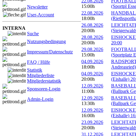
22.08.2026
FOOTBALL: E
15:00h
(Sportpl Ess
Newsletter
22.08.2026
HANDBALL: 
User-Account
18:00h
(Riethsportha
26.08.2026
LEICHTATHL
INTERNA
20:00h
(Steigerwald
Suche
28.08.2026
EISHOCKEY: 
Nutzungsbedingung
20:00h
20:00
29.08.2026
FOOTBALL: E
Impressum/Datenschutz
15:00h
(Sportplatz E
04.09.2026
RADSPORT: G
FAQ / Hilfe
18:00h
Andreasried)
Statistik
04.09.2026
EISHOCKEY: 
Mitgliederliste
20:00h
(Eishalle) 20
Mitgliederstatistik
12.09.2026
BASEBALL: 
Sponsoren-Login
11:00h
(Ballpark Ge
12.09.2026
BASEBALL: 
Admin-Login
13:30h
(Ballpark Ge
12.09.2026
EISHOCKEY:
16:00h
(Eishalle) 16
23.09.2026
LEICHTATHL
20:00h
(Steigerwald
31.12.2026
LEICHTATHLE