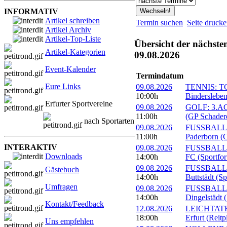
INFORMATIV
Artikel schreiben
Termin suchen
Seite druck
Artikel Archiv
Artikel-Top-Liste
Übersicht der nächste
Artikel-Kategorien
09.08.2026
Event-Kalender
Termindatum
Eure Links
09.08.2026
TENNIS: TC 
10:00h
Bindersleben
Erfurter Sportvereine
09.08.2026
GOLF: 3.ACC
11:00h
(GP Schader
nach Sportarten
09.08.2026
FUSSBALL: 
11:00h
Paderborn (C
INTERAKTIV
09.08.2026
FUSSBALL: 1
Downloads
14:00h
FC (Sportfor
09.08.2026
FUSSBALL:
Gästebuch
14:00h
Buttstädt (S
Umfragen
09.08.2026
FUSSBALL: 
14:00h
Dingelstädt 
Kontakt/Feedback
12.08.2026
LEICHTATHL
18:00h
Erfurt (Reitp
Uns empfehlen