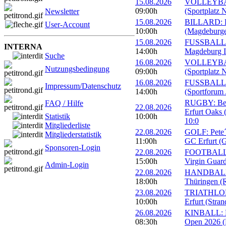
15.08.2026
VOLLEYBALL
09:00h
(Sportplatz 
Newsletter
15.08.2026
BILLARD: Er
User-Account
10:00h
(Magdeburge
15.08.2026
FUSSBALL: 
INTERNA
14:00h
Magdeburg II
Suche
16.08.2026
VOLLEYBALL
Nutzungsbedingung
09:00h
(Sportplatz 
16.08.2026
FUSSBALL: 1
Impressum/Datenschutz
14:00h
(Sportforum 
RUGBY: Beac
FAQ / Hilfe
22.08.2026
Erfurt Oaks 
Statistik
10:00h
10:0
Mitgliederliste
22.08.2026
GOLF: Pete´s
Mitgliederstatistik
11:00h
GC Erfurt (
Sponsoren-Login
22.08.2026
FOOTBALL: 
15:00h
Virgin Guard
Admin-Login
22.08.2026
HANDBALL: 
18:00h
Thüringen (R
23.08.2026
TRIATHLON: 
10:00h
Erfurt (Stra
26.08.2026
KINBALL: Eu
08:30h
Open 2026 (R