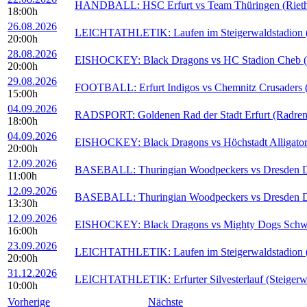
HANDBALL: HSC Erfurt vs Team Thüringen (Rieths
18:00h
26.08.2026
LEICHTATHLETIK: Laufen im Steigerwaldstadion (S
20:00h
28.08.2026
EISHOCKEY: Black Dragons vs HC Stadion Cheb (E
20:00h
29.08.2026
FOOTBALL: Erfurt Indigos vs Chemnitz Crusaders (S
15:00h
04.09.2026
RADSPORT: Goldenen Rad der Stadt Erfurt (Radren
18:00h
04.09.2026
EISHOCKEY: Black Dragons vs Höchstadt Alligators
20:00h
12.09.2026
BASEBALL: Thuringian Woodpeckers vs Dresden Du
11:00h
12.09.2026
BASEBALL: Thuringian Woodpeckers vs Dresden Du
13:30h
12.09.2026
EISHOCKEY: Black Dragons vs Mighty Dogs Schwein
16:00h
23.09.2026
LEICHTATHLETIK: Laufen im Steigerwaldstadion (S
20:00h
31.12.2026
LEICHTATHLETIK: Erfurter Silvesterlauf (Steigerwa
10:00h
Vorherige
Nächste