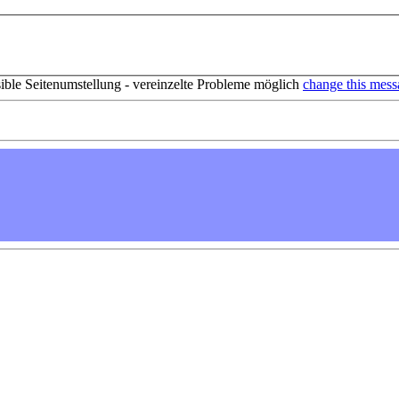
sible Seitenumstellung - vereinzelte Probleme möglich
change this mess