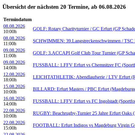
Übersicht der nächsten 20 Termine, ab 06.08.2026
Termindatum
08.08.2026
GOLF: Rotary Charityturnier / GC Erfurt (GP Schad
10:00h
08.08.2026
SCHWIMMEN: 39.Langstreckenschwimmen / TSC Erfu
11:00h
09.08.2026
GOLF: 3.ACCAPI Golf Club Tour Turnier (GP Scha
11:00h
09.08.2026
FUSSBALL: 1.FFV Erfurt vs Chemnitzer FC (Sportf
14:00h
12.08.2026
LEICHTATHLETIK: Abendlaufserie / LTV Erfurt (Rei
18:00h
15.08.2026
BILLARD: Erfurt Masters / PBC Erfurt (Magdeburge
10:00h
16.08.2026
FUSSBALL: 1.FFV Erfurt vs FC Ingolstadt (Sportfo
14:00h
22.08.2026
RUGBY: Beachrugby-Turnier 25 Jahre Erfurt Oaks (B
10:00h
22.08.2026
FOOTBALL: Erfurt Indigos vs Magdeburg Virgin Guar
15:00h
22.08.2026