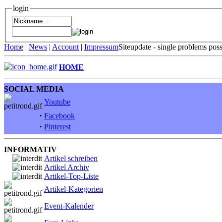
login
Home
|
News
|
Account
|
Impressum
Siteupdate - single problems pos
HOME
SOCIAL MEDIA
Youtube
·
Facebook
·
Pinterest
INFORMATIV
Artikel schreiben
Artikel Archiv
Artikel-Top-Liste
Artikel-Kategorien
Event-Kalender