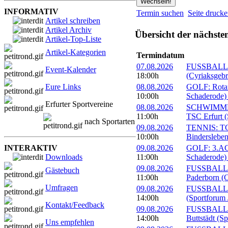
INFORMATIV
Termin suchen
Seite druck
Artikel schreiben
Artikel Archiv
Übersicht der nächste
Artikel-Top-Liste
Artikel-Kategorien
Termindatum
07.08.2026
FUSSBALL: 
Event-Kalender
18:00h
(Cyriaksgebr
Eure Links
08.08.2026
GOLF: Rotary
10:00h
Schaderode)
Erfurter Sportvereine
08.08.2026
SCHWIMMEN:
11:00h
TSC Erfurt (
nach Sportarten
09.08.2026
TENNIS: TC 
10:00h
Bindersleben
INTERAKTIV
09.08.2026
GOLF: 3.ACC
Downloads
11:00h
Schaderode)
09.08.2026
FUSSBALL: 
Gästebuch
11:00h
Paderborn (C
Umfragen
09.08.2026
FUSSBALL: 
14:00h
(Sportforum 
Kontakt/Feedback
09.08.2026
FUSSBALL:
14:00h
Buttstädt (S
Uns empfehlen