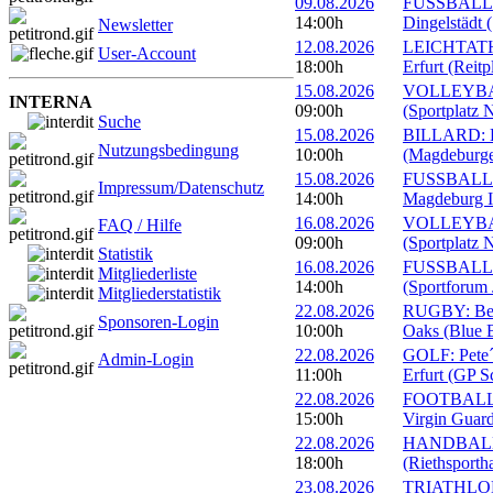
09.08.2026
FUSSBALL: 
14:00h
Dingelstädt 
Newsletter
12.08.2026
LEICHTATHL
User-Account
18:00h
Erfurt (Reitp
15.08.2026
VOLLEYBALL
INTERNA
09:00h
(Sportplatz 
Suche
15.08.2026
BILLARD: Er
Nutzungsbedingung
10:00h
(Magdeburge
15.08.2026
FUSSBALL: 
Impressum/Datenschutz
14:00h
Magdeburg II
16.08.2026
VOLLEYBALL
FAQ / Hilfe
09:00h
(Sportplatz 
Statistik
16.08.2026
FUSSBALL: 1
Mitgliederliste
14:00h
(Sportforum 
Mitgliederstatistik
22.08.2026
RUGBY: Beac
Sponsoren-Login
10:00h
Oaks (Blue B
22.08.2026
GOLF: Pete´
Admin-Login
11:00h
Erfurt (GP S
22.08.2026
FOOTBALL: 
15:00h
Virgin Guard
22.08.2026
HANDBALL: 
18:00h
(Riethsportha
23.08.2026
TRIATHLON: 