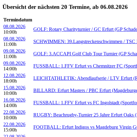
Übersicht der nächsten 20 Termine, ab 06.08.2026
Termindatum
08.08.2026
GOLF: Rotary Charityturnier / GC Erfurt (GP Schad
10:00h
08.08.2026
SCHWIMMEN: 39.Langstreckenschwimmen / TSC Erfu
11:00h
09.08.2026
GOLF: 3.ACCAPI Golf Club Tour Turnier (GP Scha
11:00h
09.08.2026
FUSSBALL: 1.FFV Erfurt vs Chemnitzer FC (Sportf
14:00h
12.08.2026
LEICHTATHLETIK: Abendlaufserie / LTV Erfurt (Rei
18:00h
15.08.2026
BILLARD: Erfurt Masters / PBC Erfurt (Magdeburge
10:00h
16.08.2026
FUSSBALL: 1.FFV Erfurt vs FC Ingolstadt (Sportfo
14:00h
22.08.2026
RUGBY: Beachrugby-Turnier 25 Jahre Erfurt Oaks (B
10:00h
22.08.2026
FOOTBALL: Erfurt Indigos vs Magdeburg Virgin Guar
15:00h
22.08.2026