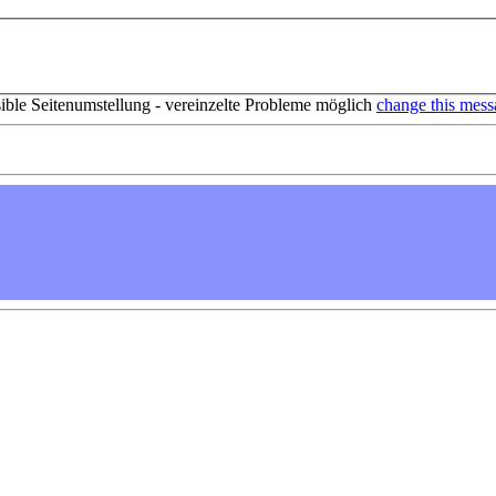
sible Seitenumstellung - vereinzelte Probleme möglich
change this mess