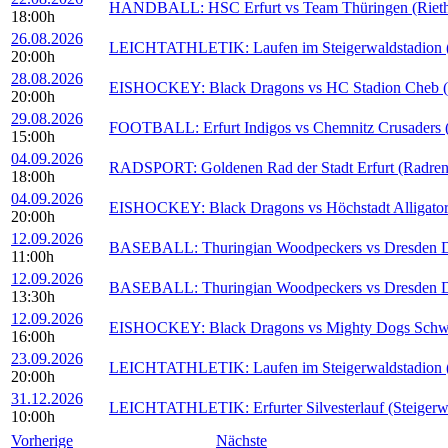
HANDBALL: HSC Erfurt vs Team Thüringen (Rieths
18:00h
26.08.2026
LEICHTATHLETIK: Laufen im Steigerwaldstadion (S
20:00h
28.08.2026
EISHOCKEY: Black Dragons vs HC Stadion Cheb (E
20:00h
29.08.2026
FOOTBALL: Erfurt Indigos vs Chemnitz Crusaders (S
15:00h
04.09.2026
RADSPORT: Goldenen Rad der Stadt Erfurt (Radren
18:00h
04.09.2026
EISHOCKEY: Black Dragons vs Höchstadt Alligators
20:00h
12.09.2026
BASEBALL: Thuringian Woodpeckers vs Dresden Du
11:00h
12.09.2026
BASEBALL: Thuringian Woodpeckers vs Dresden Du
13:30h
12.09.2026
EISHOCKEY: Black Dragons vs Mighty Dogs Schwein
16:00h
23.09.2026
LEICHTATHLETIK: Laufen im Steigerwaldstadion (S
20:00h
31.12.2026
LEICHTATHLETIK: Erfurter Silvesterlauf (Steigerwa
10:00h
Vorherige
Nächste