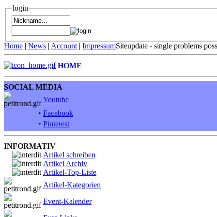
login
Home
|
News
|
Account
|
Impressum
Siteupdate - single problems pos
HOME
SOCIAL MEDIA
Youtube
·
Facebook
·
Pinterest
INFORMATIV
Artikel schreiben
Artikel Archiv
Artikel-Top-Liste
Artikel-Kategorien
Event-Kalender