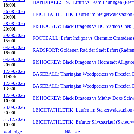
HANDBALL: HSC Erfurt vs Team Thüringen (Rieths
18:00h
26.08.2026
LEICHTATHLETIK: Laufen im Steigerwaldstadion (S
20:00h
28.08.2026
EISHOCKEY: Black Dragons vs HC Stadion Cheb (E
20:00h
29.08.2026
FOOTBALL: Erfurt Indigos vs Chemnitz Crusaders (S
15:00h
04.09.2026
RADSPORT: Goldenen Rad der Stadt Erfurt (Radren
18:00h
04.09.2026
EISHOCKEY: Black Dragons vs Höchstadt Alligators
20:00h
12.09.2026
BASEBALL: Thuringian Woodpeckers vs Dresden Du
11:00h
12.09.2026
BASEBALL: Thuringian Woodpeckers vs Dresden Du
13:30h
12.09.2026
EISHOCKEY: Black Dragons vs Mighty Dogs Schwein
16:00h
23.09.2026
LEICHTATHLETIK: Laufen im Steigerwaldstadion (S
20:00h
31.12.2026
LEICHTATHLETIK: Erfurter Silvesterlauf (Steigerwa
10:00h
Vorherige
Nächste