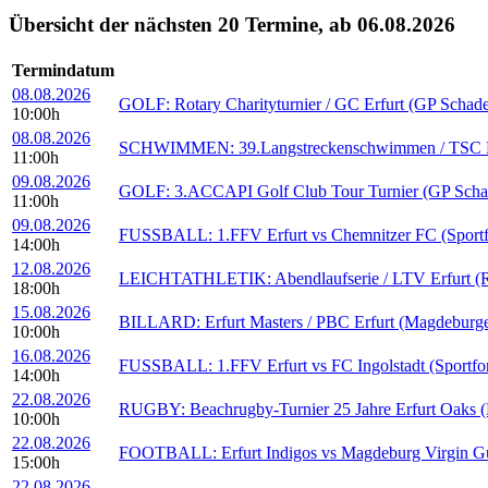
Übersicht der nächsten 20 Termine, ab 06.08.2026
Termindatum
08.08.2026
GOLF: Rotary Charityturnier / GC Erfurt (GP Schad
10:00h
08.08.2026
SCHWIMMEN: 39.Langstreckenschwimmen / TSC Erfu
11:00h
09.08.2026
GOLF: 3.ACCAPI Golf Club Tour Turnier (GP Scha
11:00h
09.08.2026
FUSSBALL: 1.FFV Erfurt vs Chemnitzer FC (Sportf
14:00h
12.08.2026
LEICHTATHLETIK: Abendlaufserie / LTV Erfurt (Rei
18:00h
15.08.2026
BILLARD: Erfurt Masters / PBC Erfurt (Magdeburge
10:00h
16.08.2026
FUSSBALL: 1.FFV Erfurt vs FC Ingolstadt (Sportfo
14:00h
22.08.2026
RUGBY: Beachrugby-Turnier 25 Jahre Erfurt Oaks (B
10:00h
22.08.2026
FOOTBALL: Erfurt Indigos vs Magdeburg Virgin Guar
15:00h
22.08.2026