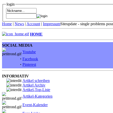
login
Home
|
News
|
Account
|
Impressum
Siteupdate - single problems pos
HOME
SOCIAL MEDIA
Youtube
·
Facebook
·
Pinterest
INFORMATIV
Artikel schreiben
Artikel Archiv
Artikel-Top-Liste
Artikel-Kategorien
Event-Kalender