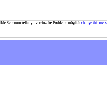
sible Seitenumstellung - vereinzelte Probleme möglich
change this mess