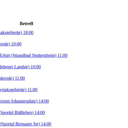
Betreff
ksgebreite) 18:00
erode) 10:00
rt (Strandbad Stotternheim) 11:00
lebener Landstr) 10:00
derode) 11:00
iaksgebreite) 11:00
orum Johannesplatz) 14:00
portpl Büßleben) 14:00
portpl Bernauer Str) 14:00