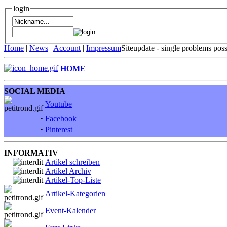
login
Home
|
News
|
Account
|
Impressum
Siteupdate - single problems pos
HOME
SOCIAL MEDIA
Youtube
·
Facebook
·
Pinterest
INFORMATIV
Artikel schreiben
Artikel Archiv
Artikel-Top-Liste
Artikel-Kategorien
Event-Kalender