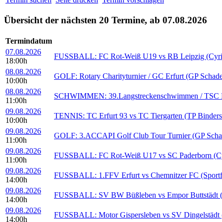
Übersicht der nächsten 20 Termine, ab 07.08.2026
Termindatum
07.08.2026
FUSSBALL: FC Rot-Weiß U19 vs RB Leipzig (Cyria
18:00h
08.08.2026
GOLF: Rotary Charityturnier / GC Erfurt (GP Schad
10:00h
08.08.2026
SCHWIMMEN: 39.Langstreckenschwimmen / TSC Erfu
11:00h
09.08.2026
TENNIS: TC Erfurt 93 vs TC Tiergarten (TP Binders
10:00h
09.08.2026
GOLF: 3.ACCAPI Golf Club Tour Turnier (GP Scha
11:00h
09.08.2026
FUSSBALL: FC Rot-Weiß U17 vs SC Paderborn (Cyr
11:00h
09.08.2026
FUSSBALL: 1.FFV Erfurt vs Chemnitzer FC (Sportf
14:00h
09.08.2026
FUSSBALL: SV BW Büßleben vs Empor Buttstädt (S
14:00h
09.08.2026
FUSSBALL: Motor Gispersleben vs SV Dingelstädt (S
14:00h