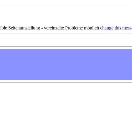
sible Seitenumstellung - vereinzelte Probleme möglich
change this mess