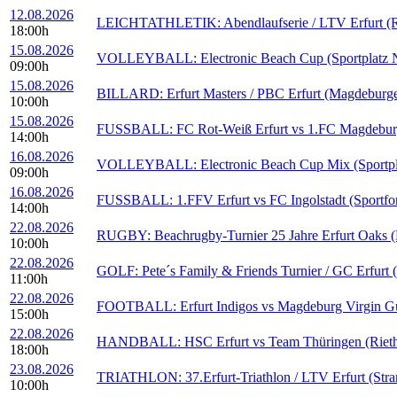
12.08.2026
LEICHTATHLETIK: Abendlaufserie / LTV Erfurt (Rei
18:00h
15.08.2026
VOLLEYBALL: Electronic Beach Cup (Sportplatz N
09:00h
15.08.2026
BILLARD: Erfurt Masters / PBC Erfurt (Magdeburge
10:00h
15.08.2026
FUSSBALL: FC Rot-Weiß Erfurt vs 1.FC Magdeburg I
14:00h
16.08.2026
VOLLEYBALL: Electronic Beach Cup Mix (Sportpla
09:00h
16.08.2026
FUSSBALL: 1.FFV Erfurt vs FC Ingolstadt (Sportfo
14:00h
22.08.2026
RUGBY: Beachrugby-Turnier 25 Jahre Erfurt Oaks (B
10:00h
22.08.2026
GOLF: Pete´s Family & Friends Turnier / GC Erfurt 
11:00h
22.08.2026
FOOTBALL: Erfurt Indigos vs Magdeburg Virgin Guar
15:00h
22.08.2026
HANDBALL: HSC Erfurt vs Team Thüringen (Rieths
18:00h
23.08.2026
TRIATHLON: 37.Erfurt-Triathlon / LTV Erfurt (Stra
10:00h