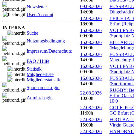
09.08.2026
FUSSBALL: 
Newsletter
14:00h
Dingelstädt 
User-Account
12.08.2026
LEICHTATHL
18:00h
Erfurt (Reitp
INTERNA
15.08.2026
VOLLEYBALL
Suche
09:00h
(Sportplatz 
Nutzungsbedingung
15.08.2026
BILLARD: Er
10:00h
(Magdeburge
Impressum/Datenschutz
15.08.2026
FUSSBALL: 
14:00h
Magdeburg II
FAQ / Hilfe
16.08.2026
VOLLEYBALL
Statistik
09:00h
(Sportplatz 
Mitgliederliste
16.08.2026
FUSSBALL: 1
Mitgliederstatistik
14:00h
(Sportforum 
Sponsoren-Login
RUGBY: Beac
22.08.2026
Erfurt Oaks 
Admin-Login
10:00h
10:0
22.08.2026
GOLF: Pete´s
11:00h
GC Erfurt (
22.08.2026
FOOTBALL: 
15:00h
Virgin Guard
22.08.2026
HANDBALL: 