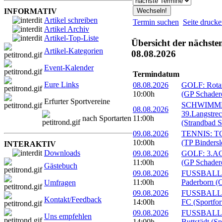
INFORMATIV
Artikel schreiben
Termin suchen
Seite druck
Artikel Archiv
Artikel-Top-Liste
Übersicht der nächste
Artikel-Kategorien
08.08.2026
Event-Kalender
Termindatum
Eure Links
08.08.2026
GOLF: Rotary
10:00h
(GP Schader
Erfurter Sportvereine
SCHWIMM
08.08.2026
39.Langstre
nach Sportarten
11:00h
(Strandbad S
09.08.2026
TENNIS: TC 
10:00h
(TP Bindersl
INTERAKTIV
Downloads
09.08.2026
GOLF: 3.ACC
11:00h
(GP Schader
Gästebuch
09.08.2026
FUSSBALL: 
11:00h
Paderborn (C
Umfragen
09.08.2026
FUSSBALL: 1
Kontakt/Feedback
14:00h
FC (Sportfor
09.08.2026
FUSSBALL:
Uns empfehlen
14:00h
Buttstädt (S