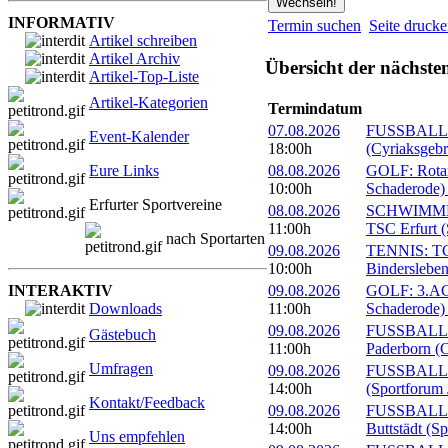
INFORMATIV
Termin suchen
Seite druck
Artikel schreiben
Artikel Archiv
Übersicht der nächste
Artikel-Top-Liste
Artikel-Kategorien
Termindatum
07.08.2026
FUSSBALL: 
Event-Kalender
18:00h
(Cyriaksgebr
Eure Links
08.08.2026
GOLF: Rotary
10:00h
Schaderode)
Erfurter Sportvereine
08.08.2026
SCHWIMMEN:
11:00h
TSC Erfurt (
nach Sportarten
09.08.2026
TENNIS: TC 
10:00h
Bindersleben
INTERAKTIV
09.08.2026
GOLF: 3.ACC
Downloads
11:00h
Schaderode)
09.08.2026
FUSSBALL: 
Gästebuch
11:00h
Paderborn (C
Umfragen
09.08.2026
FUSSBALL: 
14:00h
(Sportforum 
Kontakt/Feedback
09.08.2026
FUSSBALL:
14:00h
Buttstädt (S
Uns empfehlen