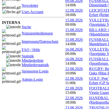
09.08.2026
FUSSBALL: 
14:00h
Dingelstädt 
Newsletter
12.08.2026
LEICHTATHL
User-Account
18:00h
Erfurt (Reitp
15.08.2026
VOLLEYBALL
INTERNA
09:00h
(Sportplatz 
Suche
15.08.2026
BILLARD: Er
Nutzungsbedingung
10:00h
(Magdeburge
15.08.2026
FUSSBALL: 
Impressum/Datenschutz
14:00h
Magdeburg II
16.08.2026
VOLLEYBALL
FAQ / Hilfe
09:00h
(Sportplatz 
Statistik
16.08.2026
FUSSBALL: 1
Mitgliederliste
14:00h
(Sportforum 
Mitgliederstatistik
22.08.2026
RUGBY: Beac
Sponsoren-Login
10:00h
Oaks (Blue B
22.08.2026
GOLF: Pete´
Admin-Login
11:00h
Erfurt (GP S
22.08.2026
FOOTBALL: 
15:00h
Virgin Guard
22.08.2026
HANDBALL: 
18:00h
(Riethsportha
23.08.2026
TRIATHLON: 